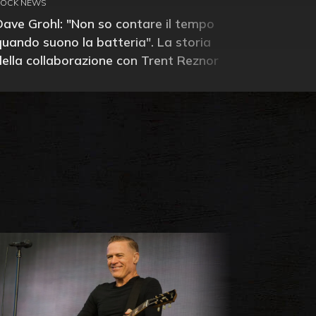
ROCK NEWS
Dave Grohl: "Non so contare il tempo
quando suono la batteria". La storia
della collaborazione con Trent Reznor