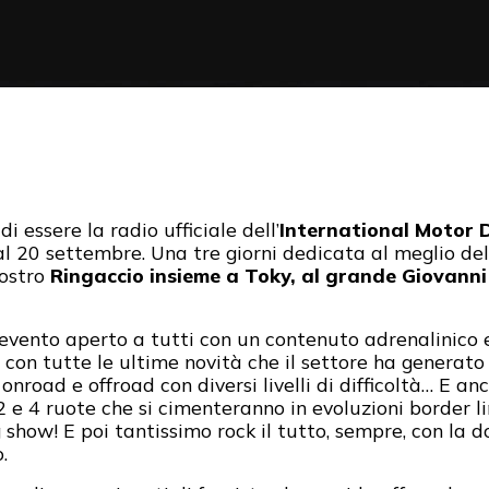
i essere la radio ufficiale dell’
International Motor 
 20 settembre. Una tre giorni dedicata al meglio de
nostro
Ringaccio insieme a Toky, al grande Giovanni d
evento aperto a tutti con un contenuto adrenalinico
on tutte le ultime novità che il settore ha generato e
 onroad e offroad con diversi livelli di difficoltà… E an
e 4 ruote che si cimenteranno in evoluzioni border line 
g show! E poi tantissimo rock il tutto, sempre, con la 
.