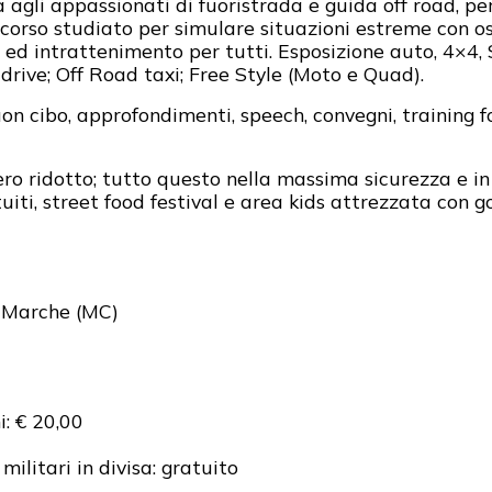
agli appassionati di fuoristrada e guida off road, pe
corso studiato per simulare situazioni estreme con osta
ed intrattenimento per tutti. Esposizione auto, 4×4
 drive; Off Road taxi; Free Style (Moto e Quad).
uon cibo, approfondimenti, speech, convegni, training f
ero ridotto; tutto questo nella massima sicurezza e i
iti, street food festival e area kids attrezzata con gon
 Marche (MC)
: € 20,00
ilitari in divisa: gratuito