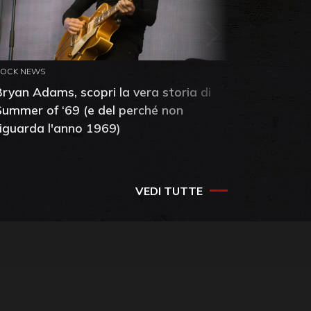
ROCK NEWS
ROCK NEW
Bryan Adams, scopri la vera storia di
Anthony 
Summer of ‘69 (e del perché non
mia amic
riguarda l'anno 1969)
VEDI TUTTE