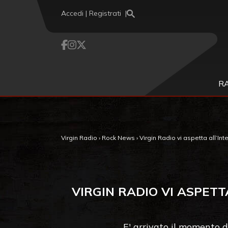
Vai al contenuto
Accedi | Registrati
R
Virgin Radio
›
Rock News
›
Virgin Radio vi aspetta all’Int
VIRGIN RADIO VI ASPET
E' arrivato il momento 