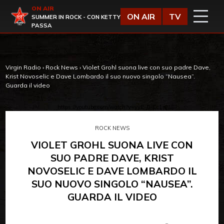
Vai al contenuto
ON AIR
Virgin Radio
ON AIR
TV
SUMMER IN ROCK - CON KETTY
PASSA
Virgin Radio
›
Rock News
›
Violet Grohl suona live con suo padre Dave,
Krist Novoselic e Dave Lombardo il suo nuovo singolo “Nausea”.
Guarda il video
https://youtube.com/watch?v=yyE-0-Cc1rc
ROCK NEWS
VIOLET GROHL SUONA LIVE CON
SUO PADRE DAVE, KRIST
NOVOSELIC E DAVE LOMBARDO IL
SUO NUOVO SINGOLO “NAUSEA”.
GUARDA IL VIDEO