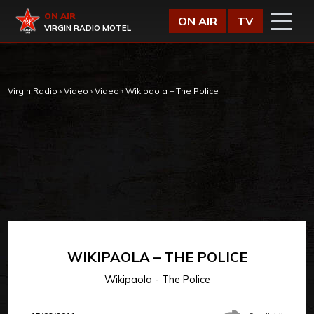
Vai al contenuto
Virgin Radio
ON AIR
ON AIR
TV
VIRGIN RADIO MOTEL
Virgin Radio
›
Video
›
Video
›
Wikipaola – The Police
WIKIPAOLA – THE POLICE
Wikipaola - The Police