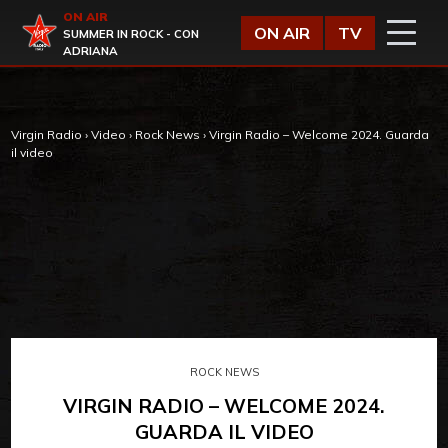
Vai al contenuto
ON AIR
Virgin Radio
ON AIR
TV
SUMMER IN ROCK - CON
ADRIANA
Virgin Radio
›
Video
›
Rock News
›
Virgin Radio – Welcome 2024. Guarda
il video
ROCK NEWS
VIRGIN RADIO – WELCOME 2024.
GUARDA IL VIDEO