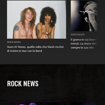
ROCK NEWS
Il giorno in cui Dave Gahan
ROCK NEWS
minuti. La storia dell'over
Guns N' Roses, quella volta che Slash rischiò
sempre la sua vita
di morire in tour con la band
ROCK NEWS