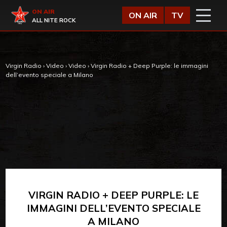
Vai al contenuto
Virgin Radio
ON AIR
ON AIR
TV
ALL NITE ROCK
Virgin Radio
›
Video
›
Video
›
Virgin Radio + Deep Purple: le immagini
dell’evento speciale a Milano
VIRGIN RADIO + DEEP PURPLE: LE
IMMAGINI DELL’EVENTO SPECIALE
A MILANO