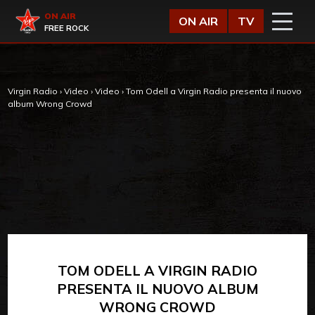
Vai al contenuto
Virgin Radio
ON AIR
ON AIR
TV
FREE ROCK
Virgin Radio
›
Video
›
Video
›
Tom Odell a Virgin Radio presenta il nuovo
album Wrong Crowd
TOM ODELL A VIRGIN RADIO
PRESENTA IL NUOVO ALBUM
WRONG CROWD