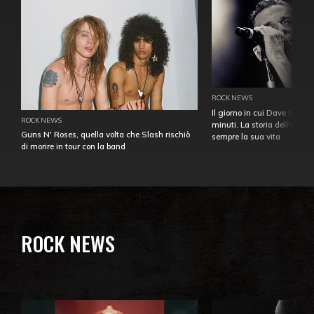
ROCK NEWS
Il giorno in cui Dave Gahan
ROCK NEWS
minuti. La storia dell'over
Guns N' Roses, quella volta che Slash rischiò
sempre la sua vita
di morire in tour con la band
ROCK NEWS