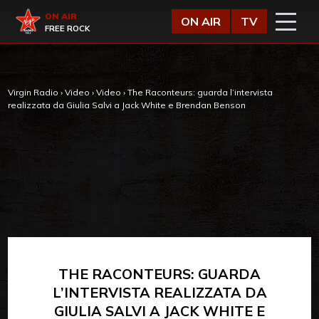
Vai al contenuto
Virgin Radio
ON AIR
ON AIR
TV
FREE ROCK
Virgin Radio
›
Video
›
Video
›
The Raconteurs: guarda l’intervista
realizzata da Giulia Salvi a Jack White e Brendan Benson
THE RACONTEURS: GUARDA
L’INTERVISTA REALIZZATA DA
GIULIA SALVI A JACK WHITE E