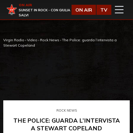
Vai al contenuto
ON AIR
Virgin Radio
ON AIR
TV
SUNSET IN ROCK - CON GIULIA
SALVI
Virgin Radio
›
Video
›
Rock News
›
The Police: guarda l’intervista a
Stewart Copeland
ROCK NEWS
THE POLICE: GUARDA L’INTERVISTA
A STEWART COPELAND