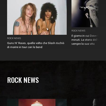
ROCK NEWS
Il giorno in cui Dave Gahan
ROCK NEWS
minuti. La storia dell'over
Guns N' Roses, quella volta che Slash rischiò
sempre la sua vita
di morire in tour con la band
ROCK NEWS