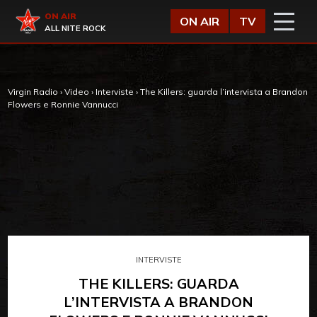
Vai al contenuto
Virgin Radio
ON AIR
ON AIR
TV
ALL NITE ROCK
Virgin Radio
›
Video
›
Interviste
›
The Killers: guarda l’intervista a Brandon
Flowers e Ronnie Vannucci
INTERVISTE
THE KILLERS: GUARDA
L’INTERVISTA A BRANDON