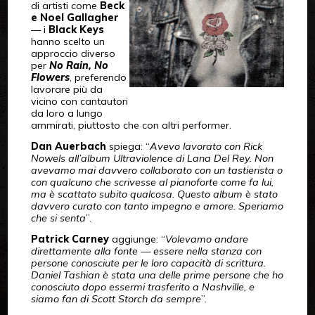
di artisti come
Beck
e Noel Gallagher
— i
Black Keys
hanno scelto un
approccio diverso
per
No Rain, No
Flowers
, preferendo
lavorare più da
vicino con cantautori
da loro a lungo
ammirati, piuttosto che con altri performer.
Dan Auerbach
spiega: “
Avevo lavorato con Rick
Nowels all’album Ultraviolence di Lana Del Rey. Non
avevamo mai davvero collaborato con un tastierista o
con qualcuno che scrivesse al pianoforte come fa lui,
ma è scattato subito qualcosa. Questo album è stato
davvero curato con tanto impegno e amore. Speriamo
che si senta
”.
Patrick Carney
aggiunge: “
Volevamo andare
direttamente alla fonte — essere nella stanza con
persone conosciute per le loro capacità di scrittura.
Daniel Tashian è stata una delle prime persone che ho
conosciuto dopo essermi trasferito a Nashville, e
siamo fan di Scott Storch da sempre
”.