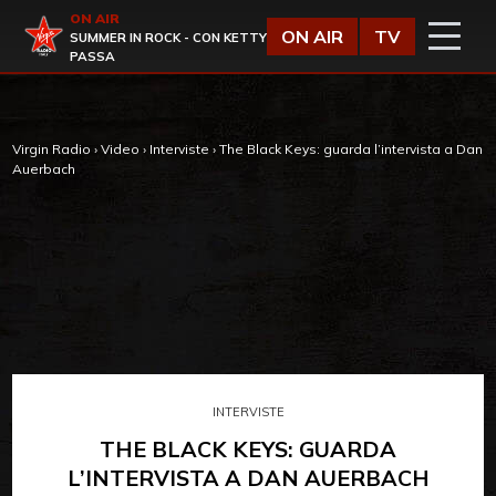
Vai al contenuto
ON AIR
Virgin Radio
ON AIR
TV
SUMMER IN ROCK - CON KETTY
PASSA
Virgin Radio
›
Video
›
Interviste
›
The Black Keys: guarda l’intervista a Dan
Auerbach
INTERVISTE
THE BLACK KEYS: GUARDA
L’INTERVISTA A DAN AUERBACH