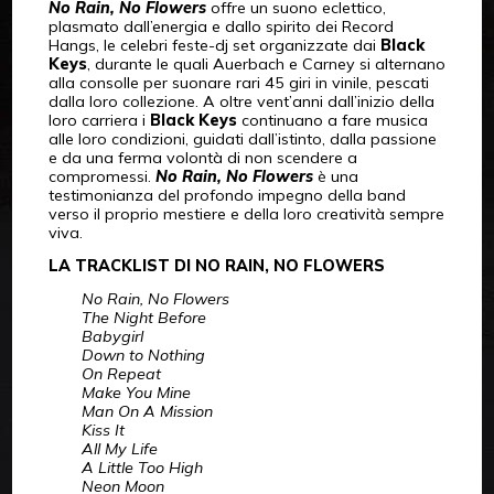
No Rain, No Flowers
offre un suono eclettico,
plasmato dall’energia e dallo spirito dei Record
Hangs, le celebri feste-dj set organizzate dai
Black
Keys
, durante le quali Auerbach e Carney si alternano
alla consolle per suonare rari 45 giri in vinile, pescati
dalla loro collezione. A oltre vent’anni dall’inizio della
loro carriera i
Black Keys
continuano a fare musica
alle loro condizioni, guidati dall’istinto, dalla passione
e da una ferma volontà di non scendere a
compromessi.
No Rain, No Flowers
è una
testimonianza del profondo impegno della band
verso il proprio mestiere e della loro creatività sempre
viva.
LA TRACKLIST DI NO RAIN, NO FLOWERS
No Rain, No Flowers
The Night Before
Babygirl
Down to Nothing
On Repeat
Make You Mine
Man On A Mission
Kiss It
All My Life
A Little Too High
Neon Moon