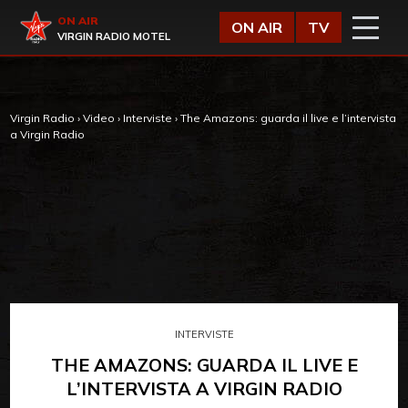
Vai al contenuto
Virgin Radio
ON AIR
ON AIR
TV
VIRGIN RADIO MOTEL
Virgin Radio
›
Video
›
Interviste
›
The Amazons: guarda il live e l’intervista
a Virgin Radio
INTERVISTE
THE AMAZONS: GUARDA IL LIVE E
L’INTERVISTA A VIRGIN RADIO