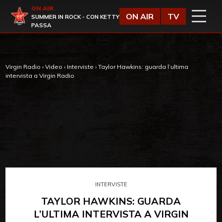
Vai al contenuto
ON AIR
Virgin Radio
ON AIR
TV
SUMMER IN ROCK - CON KETTY
PASSA
Virgin Radio
›
Video
›
Interviste
›
Taylor Hawkins: guarda l’ultima
intervista a Virgin Radio
INTERVISTE
TAYLOR HAWKINS: GUARDA
L’ULTIMA INTERVISTA A VIRGIN