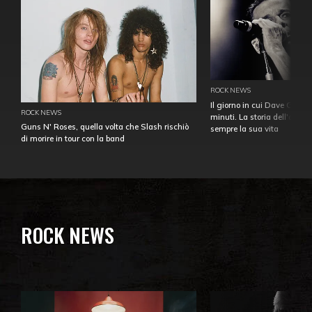
ROCK NEWS
Il giorno in cui Dave Gahan
ROCK NEWS
minuti. La storia dell'over
Guns N' Roses, quella volta che Slash rischiò
sempre la sua vita
di morire in tour con la band
ROCK NEWS