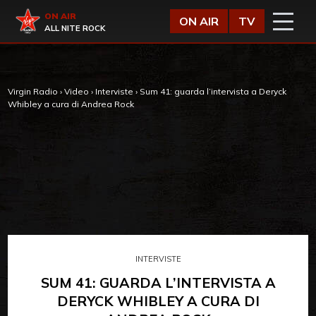
Vai al contenuto
Virgin Radio
ON AIR
ON AIR
TV
ALL NITE ROCK
Virgin Radio
›
Video
›
Interviste
›
Sum 41: guarda l’intervista a Deryck
Whibley a cura di Andrea Rock
INTERVISTE
SUM 41: GUARDA L’INTERVISTA A
DERYCK WHIBLEY A CURA DI