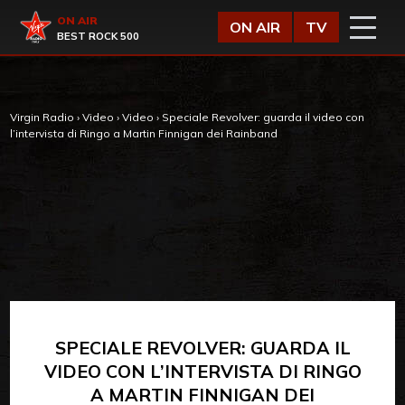
Vai al contenuto
Virgin Radio
ON AIR
ON AIR
TV
BEST ROCK 500
Virgin Radio
›
Video
›
Video
›
Speciale Revolver: guarda il video con
l’intervista di Ringo a Martin Finnigan dei Rainband
SPECIALE REVOLVER: GUARDA IL
VIDEO CON L’INTERVISTA DI RINGO
A MARTIN FINNIGAN DEI