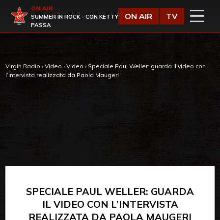
Vai al contenuto
ON AIR
Virgin Radio
ON AIR
TV
SUMMER IN ROCK - CON KETTY
PASSA
Virgin Radio
›
Video
›
Video
›
Speciale Paul Weller: guarda il video con
l’intervista realizzata da Paola Maugeri
SPECIALE PAUL WELLER: GUARDA
IL VIDEO CON L’INTERVISTA
REALIZZATA DA PAOLA MAUGERI