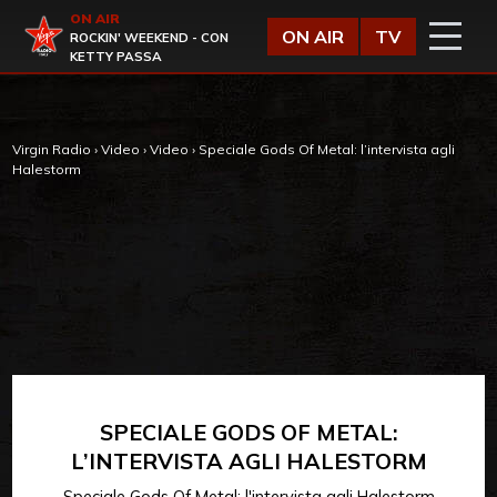
Vai al contenuto
ON AIR
Virgin Radio
ON AIR
TV
ROCKIN' WEEKEND - CON
KETTY PASSA
Virgin Radio
›
Video
›
Video
›
Speciale Gods Of Metal: l’intervista agli
Halestorm
SPECIALE GODS OF METAL:
L’INTERVISTA AGLI HALESTORM
Speciale Gods Of Metal: l'intervista agli Halestorm