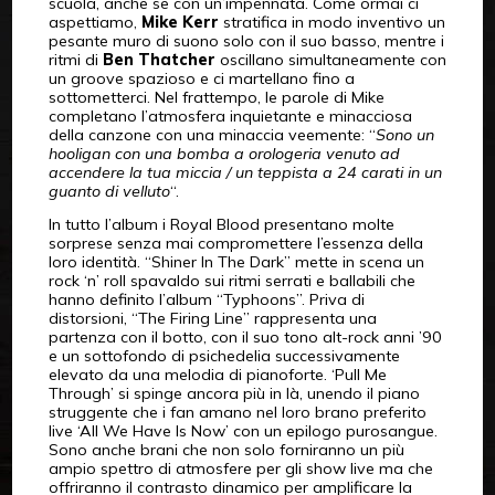
scuola, anche se con un’impennata. Come ormai ci
aspettiamo,
Mike Kerr
stratifica in modo inventivo un
pesante muro di suono solo con il suo basso, mentre i
ritmi di
Ben Thatcher
oscillano simultaneamente con
un groove spazioso e ci martellano fino a
sottometterci. Nel frattempo, le parole di Mike
completano l’atmosfera inquietante e minacciosa
della canzone con una minaccia veemente: “
Sono un
hooligan con una bomba a orologeria venuto ad
accendere la tua miccia / un teppista a 24 carati in un
guanto di velluto
“.
In tutto l’album i Royal Blood presentano molte
sorprese senza mai compromettere l’essenza della
loro identità. “Shiner In The Dark” mette in scena un
rock ‘n’ roll spavaldo sui ritmi serrati e ballabili che
hanno definito l’album “Typhoons”. Priva di
distorsioni, “The Firing Line” rappresenta una
partenza con il botto, con il suo tono alt-rock anni ’90
e un sottofondo di psichedelia successivamente
elevato da una melodia di pianoforte. ‘Pull Me
Through’ si spinge ancora più in là, unendo il piano
struggente che i fan amano nel loro brano preferito
live ‘All We Have Is Now’ con un epilogo purosangue.
Sono anche brani che non solo forniranno un più
ampio spettro di atmosfere per gli show live ma che
offriranno il contrasto dinamico per amplificare la