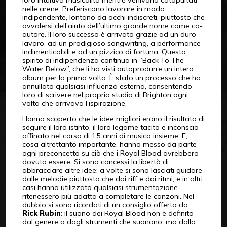
loro intuitiva musicalità mentre venivano catapultati
nelle arene. Preferiscono lavorare in modo
indipendente, lontano da occhi indiscreti, piuttosto che
avvalersi dell’aiuto dell’ultimo grande nome come co-
autore. Il loro successo è arrivato grazie ad un duro
lavoro, ad un prodigioso songwriting, a performance
indimenticabili e ad un pizzico di fortuna. Questo
spirito di indipendenza continua in “Back To The
Water Below”, che li ha visti autoprodurre un intero
album per la prima volta. È stato un processo che ha
annullato qualsiasi influenza esterna, consentendo
loro di scrivere nel proprio studio di Brighton ogni
volta che arrivava l’ispirazione.
Hanno scoperto che le idee migliori erano il risultato di
seguire il loro istinto, il loro legame tacito e inconscio
affinato nel corso di 15 anni di musica insieme. E,
cosa altrettanto importante, hanno messo da parte
ogni preconcetto su ciò che i Royal Blood avrebbero
dovuto essere. Si sono concessi la libertà di
abbracciare altre idee: a volte si sono lasciati guidare
dalle melodie piuttosto che dai riff e dai ritmi, e in altri
casi hanno utilizzato qualsiasi strumentazione
ritenessero più adatta a completare le canzoni. Nel
dubbio si sono ricordati di un consiglio offerto da
Rick Rubin
: il suono dei Royal Blood non è definito
dal genere o dagli strumenti che suonano, ma dalla