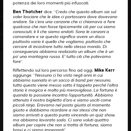
potenza dei loro momenti più infuocati.
Ben Thatcher
dice: “
Credo che questo album sia sul
voler lasciare che le idee ci portassero dove dovevano
andare. Se c’era una canzone che ci chiamava a fare
qualcosa che non fosse tipicamente ciò per cui siamo
conosciuti, è lì che siamo andati. Sono le canzoni a
comandare e se questo significa avere un disco
piuttosto vario è quello che vogliamo, piuttosto che
cercare di incastrare tutto nello stesso mondo. Di
conseguenza abbiamo realizzato un album che è un
po’ una montagna russa. E’ tutto ciò che potevamo
fare
“.
Riflettendo sul loro percorso fino ad oggi,
Mike Kerr
aggiunge: “
Nessuno ci ha visto negli anni in cui
abbiamo suonato in un sacco di band per nessuno,
tutto questo viene messo sotto il tappeto perché l’altra
storia è magica e molto più meravigliosa. La fortuna è
quando la passione incontra l’opportunità. Abbiamo
ottenuto il nostro biglietto d’oro e siamo usciti come
piccoli ninja. Eravamo nel posto giusto al momento
giusto e dobbiamo ricordare a noi stessi che non
siamo arrivati a questo punto vincendo un quiz show,
ma abbiamo lavorato sodo. Ci sono voluti quattro
album per capire che non si tratta di fortuna, siamo
bravi e ci siamo impegnati
“.