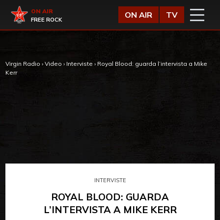
Vai al contenuto
Virgin Radio
ON AIR
ON AIR
TV
FREE ROCK
Virgin Radio
›
Video
›
Interviste
›
Royal Blood: guarda l’intervista a Mike
Kerr
INTERVISTE
ROYAL BLOOD: GUARDA
L’INTERVISTA A MIKE KERR