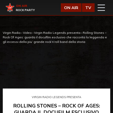
Vai al contenuto
Virgin Radio
ON AIR
ON AIR
TV
ROCK PARTY
Virgin Radio
›
Video
›
Virgin Radio Legends presenta
›
Rolling Stones –
Rock Of Ages: guarda il docufilm esclusivo che racconta la leggenda e
gli eccessi della piu’ grande rock’n’roll band della storia
VIRGIN RADIO LEGENDS PRESENTA
ROLLING STONES – ROCK OF AGES:
GUARDA IL DOCUFILM ESCLUSIVO