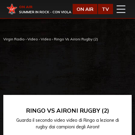
Vai al contenuto
Virgin Radio
ON AIR
ON AIR
TV
SUMMER IN ROCK - CON VIOLA
Virgin Radio
›
Video
›
Video
›
Ringo Vs Aironi Rugby (2)
RINGO VS AIRONI RUGBY (2)
Guarda il secondo video video di Ringo a lezione di
rugby dai campioni degli Aironi!