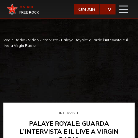
Vai al contenuto
Virgin Radio
ON AIR
ON AIR
TV
FREE ROCK
Virgin Radio
›
Video
›
Interviste
›
Palaye Royale: guarda l’intervista e il
live a Virgin Radio
INTERVISTE
PALAYE ROYALE: GUARDA
L’INTERVISTA E IL LIVE A VIRGIN