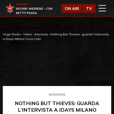
Vai al contenuto
ON AIR
Virgin Radio
ON AIR
TV
ROCKIN' WEEKEND - CON
KETTY PASSA
Virgin Radio
›
Video
›
Interviste
›
Nothing But Thieves: guarda l’intervista
a IDays MIlano Coca Cola
INTERVISTE
NOTHING BUT THIEVES: GUARDA
L’INTERVISTA A IDAYS MILANO