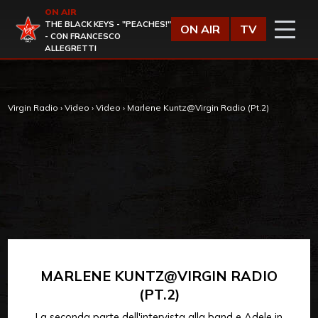
Vai al contenuto
ON AIR
Virgin Radio
THE BLACK KEYS - "PEACHES!"
ON AIR
TV
- CON FRANCESCO
ALLEGRETTI
Virgin Radio
›
Video
›
Video
›
Marlene Kuntz@Virgin Radio (Pt.2)
MARLENE KUNTZ@VIRGIN RADIO
(PT.2)
La seconda parte dell'intervista alla band e Adele in