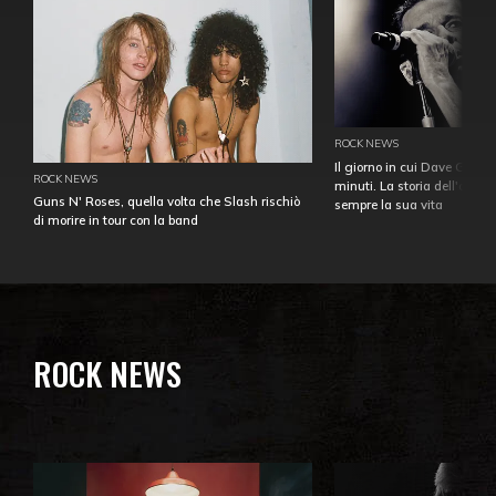
ROCK NEWS
Il giorno in cui Dave Gahan
ROCK NEWS
minuti. La storia dell'over
Guns N' Roses, quella volta che Slash rischiò
sempre la sua vita
di morire in tour con la band
ROCK NEWS