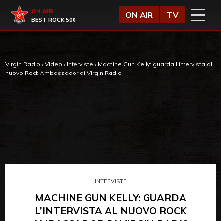
Vai al contenuto
Virgin Radio
ON AIR
ON AIR
TV
BEST ROCK 500
Virgin Radio
›
Video
›
Interviste
›
Machine Gun Kelly: guarda l’intervista al
nuovo Rock Ambassador di Virgin Radio
INTERVISTE
MACHINE GUN KELLY: GUARDA
L’INTERVISTA AL NUOVO ROCK