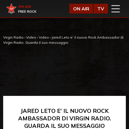
Vai al contenuto
Virgin Radio
ON AIR
ON AIR
TV
FREE ROCK
Virgin Radio
›
Video
›
Video
›
Jared Leto e’ il nuovo Rock Ambassador di
Virgin Radio. Guarda il suo messaggio
JARED LETO E’ IL NUOVO ROCK
AMBASSADOR DI VIRGIN RADIO.
GUARDA IL SUO MESSAGGIO