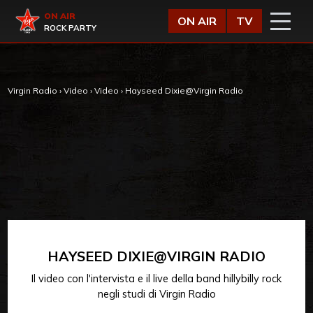
Vai al contenuto
Virgin Radio
ON AIR
ON AIR
TV
ROCK PARTY
Virgin Radio
›
Video
›
Video
›
Hayseed Dixie@Virgin Radio
HAYSEED DIXIE@VIRGIN RADIO
Il video con l'intervista e il live della band hillybilly rock
negli studi di Virgin Radio