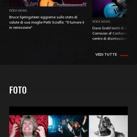
ROCK NEWS
Bruce Springsteen aggiorna sullo stato di
ROCK NEWS
salute di sua moglie Patti Scialfa: "Il tumore è
in remissione"
Dave Grohl tentò di aiutare
Corrosion of Conformity fino
centro di disintossicazione
VEDI TUTTE
FOTO