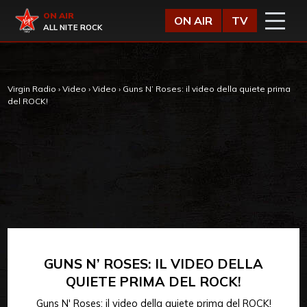
Vai al contenuto
Virgin Radio
ON AIR
ON AIR
TV
ALL NITE ROCK
Virgin Radio
›
Video
›
Video
›
Guns N’ Roses: il video della quiete prima
del ROCK!
GUNS N’ ROSES: IL VIDEO DELLA
QUIETE PRIMA DEL ROCK!
Guns N' Roses: il video della quiete prima del ROCK!