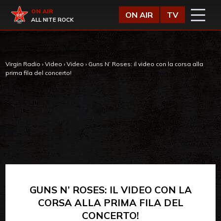
Vai al contenuto
Virgin Radio
ON AIR
ON AIR
TV
ALL NITE ROCK
Virgin Radio
›
Video
›
Video
›
Guns N’ Roses: il video con la corsa alla
prima fila del concerto!
GUNS N’ ROSES: IL VIDEO CON LA
CORSA ALLA PRIMA FILA DEL
CONCERTO!