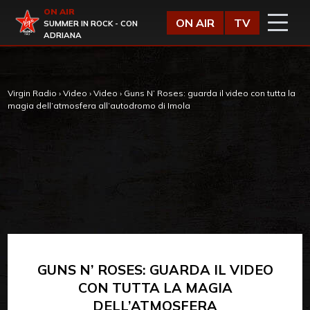
Vai al contenuto
ON AIR
Virgin Radio
ON AIR
TV
SUMMER IN ROCK - CON
ADRIANA
Virgin Radio
›
Video
›
Video
›
Guns N’ Roses: guarda il video con tutta la
magia dell’atmosfera all’autodromo di Imola
GUNS N’ ROSES: GUARDA IL VIDEO
CON TUTTA LA MAGIA
DELL’ATMOSFERA