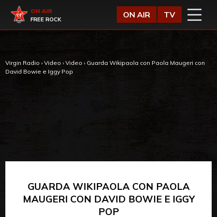
Vai al contenuto
Virgin Radio
ON AIR
ON AIR
TV
FREE ROCK
Virgin Radio
›
Video
›
Video
›
Guarda Wikipaola con Paola Maugeri con
David Bowie e Iggy Pop
GUARDA WIKIPAOLA CON PAOLA
MAUGERI CON DAVID BOWIE E IGGY
POP