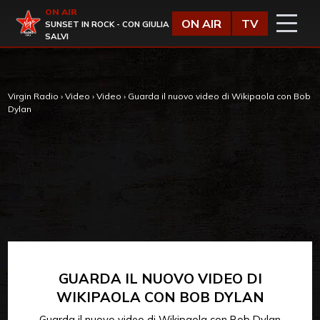
Vai al contenuto
ON AIR
Virgin Radio
ON AIR
TV
SUNSET IN ROCK - CON GIULIA
SALVI
Virgin Radio
›
Video
›
Video
›
Guarda il nuovo video di Wikipaola con Bob
Dylan
GUARDA IL NUOVO VIDEO DI
WIKIPAOLA CON BOB DYLAN
Guarda il nuovo video di Wikipaola con Bob Dylan