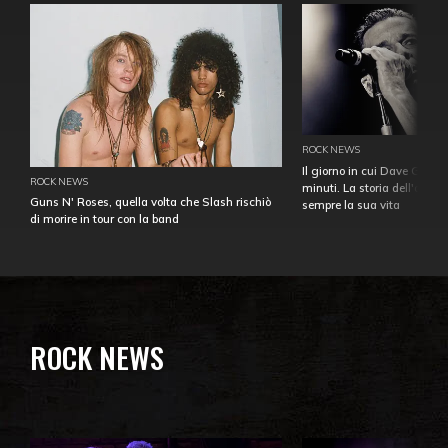
ROCK NEWS
Il giorno in cui Dave Gahan
ROCK NEWS
minuti. La storia dell'over
Guns N' Roses, quella volta che Slash rischiò
sempre la sua vita
di morire in tour con la band
ROCK NEWS