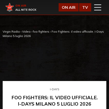
Vai al contenuto
Virgin Radio
ON AIR
ON AIR
TV
ALL NITE ROCK
Virgin Radio
›
Video
›
foo fighters
›
Foo Fighters: il video ufficiale. I-Days
Milano 5 luglio 2026
I-DAYS
FOO FIGHTERS: IL VIDEO UFFICIALE.
I-DAYS MILANO 5 LUGLIO 2026