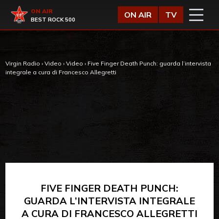
Vai al contenuto
Virgin Radio
ON AIR
ON AIR
TV
BEST ROCK 500
Virgin Radio
›
Video
›
Video
›
Five Finger Death Punch: guarda l’intervista
integrale a cura di Francesco Allegretti
FIVE FINGER DEATH PUNCH:
GUARDA L’INTERVISTA INTEGRALE
A CURA DI FRANCESCO ALLEGRETTI