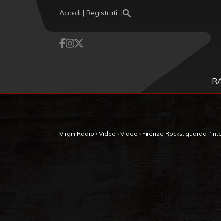
Vai al contenuto
Accedi | Registrati
R
Virgin Radio
›
Video
›
Video
›
Firenze Rocks: guarda l’int