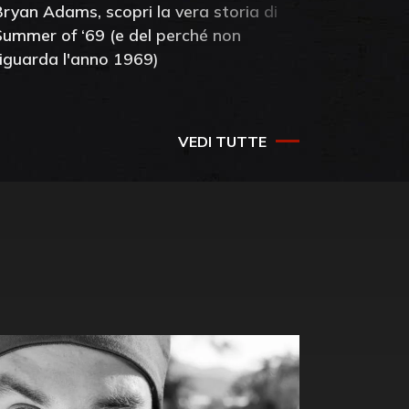
Bryan Adams, scopri la vera storia di
Anthony 
Summer of ‘69 (e del perché non
mia amic
riguarda l'anno 1969)
VEDI TUTTE