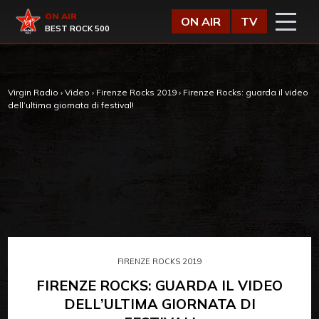
Vai al contenuto
Virgin Radio
ON AIR
ON AIR
TV
BEST ROCK 500
Virgin Radio
›
Video
›
Firenze Rocks 2019
›
Firenze Rocks: guarda il video
dell’ultima giornata di festival!
FIRENZE ROCKS 2019
FIRENZE ROCKS: GUARDA IL VIDEO
DELL’ULTIMA GIORNATA DI