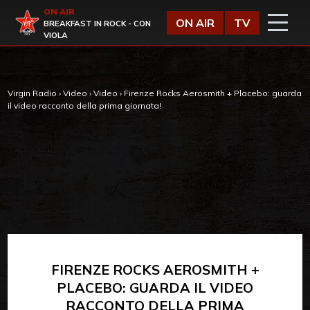
Vai al contenuto
ON AIR
Virgin Radio
ON AIR
TV
BREAKFAST IN ROCK - CON
VIOLA
Virgin Radio
›
Video
›
Video
›
Firenze Rocks Aerosmith + Placebo: guarda
il video racconto della prima giornata!
FIRENZE ROCKS AEROSMITH +
PLACEBO: GUARDA IL VIDEO
RACCONTO DELLA PRIMA