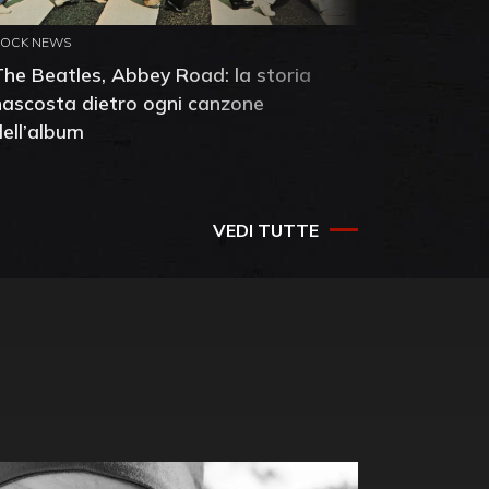
ROCK NEWS
ROCK NEW
The Beatles, Abbey Road: la storia
Neil You
nascosta dietro ogni canzone
dell'alb
dell’album
che salv
success
VEDI TUTTE