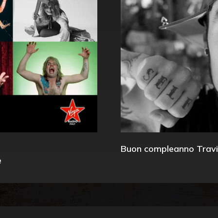
Buon compleanno Travi
e