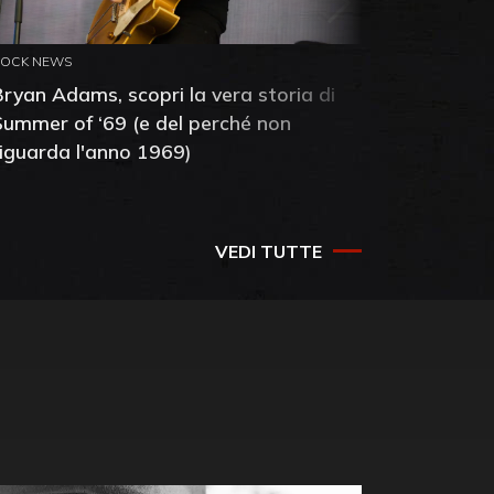
ROCK NEWS
ROCK NEW
Bryan Adams, scopri la vera storia di
Anthony 
Summer of ‘69 (e del perché non
mia amic
riguarda l'anno 1969)
VEDI TUTTE