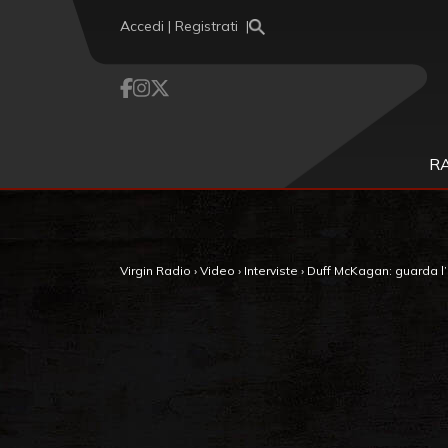
Vai al contenuto
Accedi | Registrati
R
Virgin Radio
›
Video
›
Interviste
›
Duff McKagan: guarda l’i