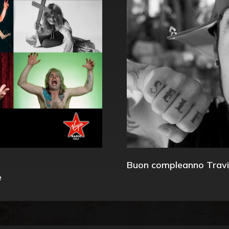
Buon compleanno Travi
e