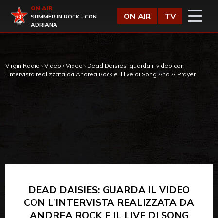
Vai al contenuto
ON AIR
Virgin Radio
ON AIR
TV
SUMMER IN ROCK - CON
ADRIANA
Virgin Radio
›
Video
›
Video
›
Dead Daisies: guarda il video con
l’intervista realizzata da Andrea Rock e il live di Song And A Prayer
DEAD DAISIES: GUARDA IL VIDEO
CON L’INTERVISTA REALIZZATA DA
ANDREA ROCK E IL LIVE DI SONG