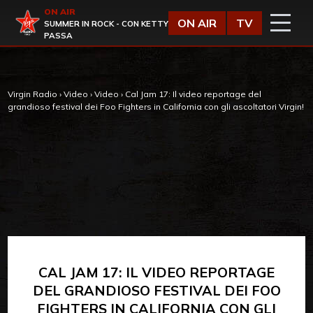
Vai al contenuto
ON AIR
Virgin Radio
ON AIR
TV
SUMMER IN ROCK - CON KETTY
PASSA
Virgin Radio
›
Video
›
Video
›
Cal Jam 17: Il video reportage del
grandioso festival dei Foo Fighters in California con gli ascoltatori Virgin!
CAL JAM 17: IL VIDEO REPORTAGE
DEL GRANDIOSO FESTIVAL DEI FOO
FIGHTERS IN CALIFORNIA CON GLI