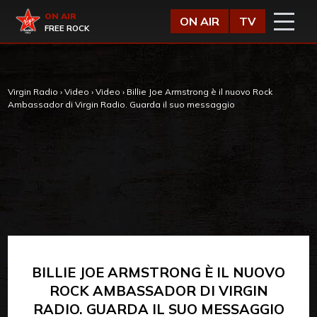
Vai al contenuto
Virgin Radio
ON AIR
ON AIR
TV
FREE ROCK
Virgin Radio
›
Video
›
Video
›
Billie Joe Armstrong è il nuovo Rock
Ambassador di Virgin Radio. Guarda il suo messaggio
BILLIE JOE ARMSTRONG È IL NUOVO
ROCK AMBASSADOR DI VIRGIN
RADIO. GUARDA IL SUO MESSAGGIO