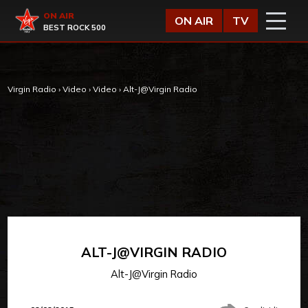
Vai al contenuto
Virgin Radio
ON AIR
ON AIR
TV
BEST ROCK 500
Virgin Radio
›
Video
›
Video
›
Alt-J@Virgin Radio
ALT-J@VIRGIN RADIO
Alt-J@Virgin Radio