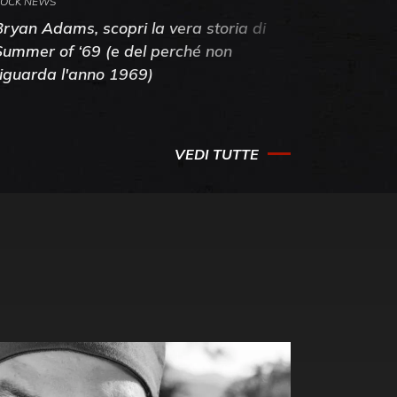
OCK NEWS
ROCK NEWS
Bryan Adams, scopri la vera storia di
Anthony 
Summer of ‘69 (e del perché non
mia amic
riguarda l'anno 1969)
VEDI TUTTE