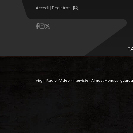
Vai al contenuto
Accedi | Registrati
R
Virgin Radio
›
Video
›
Interviste
›
Almost Monday: guarda l’