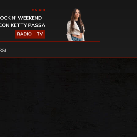
ON AIR
OCKIN' WEEKEND -
CON KETTY PASSA
RADIO
TV
SI