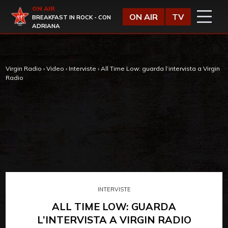
Vai al contenuto
ON AIR
Virgin Radio
ON AIR
TV
BREAKFAST IN ROCK - CON
ADRIANA
Virgin Radio
›
Video
›
Interviste
›
All Time Low: guarda l’intervista a Virgin
Radio
INTERVISTE
ALL TIME LOW: GUARDA
L’INTERVISTA A VIRGIN RADIO