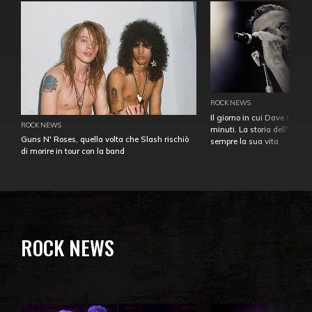
ROCK NEWS
Il giorno in cui Dave Gahan
ROCK NEWS
minuti. La storia dell'over
Guns N' Roses, quella volta che Slash rischiò
sempre la sua vita
di morire in tour con la band
ROCK NEWS