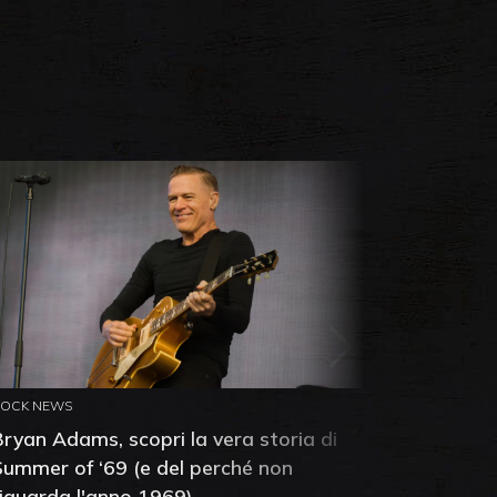
ROCK NEWS
ROCK NEW
Bryan Adams, scopri la vera storia di
Anthony 
Summer of ‘69 (e del perché non
mia amic
riguarda l'anno 1969)