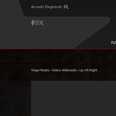
Vai al contenuto
Accedi | Registrati
R
Virgin Radio
›
Video Webradio
›
Up All Night