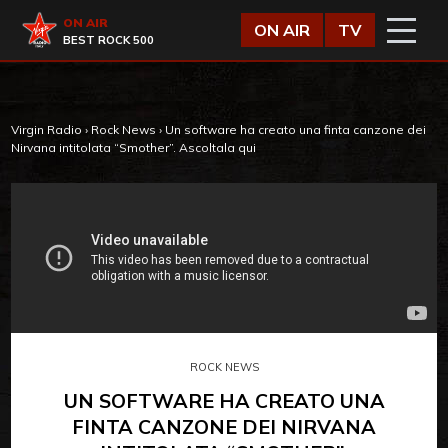
Vai al contenuto
Virgin Radio
ON AIR
ON AIR
TV
BEST ROCK 500
Virgin Radio
›
Rock News
›
Un software ha creato una finta canzone dei
Nirvana intitolata “Smother”. Ascoltala qui
ROCK NEWS
UN SOFTWARE HA CREATO UNA
FINTA CANZONE DEI NIRVANA