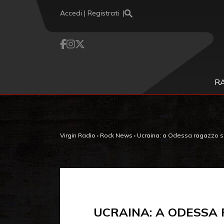
Vai al contenuto
Accedi | Registrati
R
Virgin Radio
›
Rock News
›
Ucraina: a Odessa ragazzo suon
UCRAINA: A ODESSA 