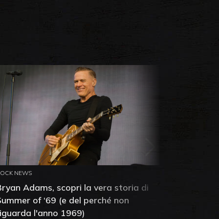
ROCK NEWS
ROCK NEW
Bryan Adams, scopri la vera storia di
Anthony 
Summer of ‘69 (e del perché non
mia amic
riguarda l'anno 1969)