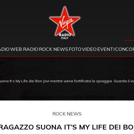
Virgin Radio
ADIO
WEB RADIO
ROCK NEWS
FOTO
VIDEO
EVENTI
CONCOR
a It’s My Life dei Bon Jovi mentre viene fortificata la spiaggia. Guarda il v
https://youtube.com/watch?v=YlWKrxLBsss
ROCK NEWS
RAGAZZO SUONA IT’S MY LIFE DEI BO