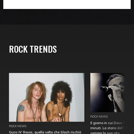
ROCK TRENDS
ROCK NEWS
Il giorno in cui Dave Gahan
ROCK NEWS
minuti. La storia dell'over
Guns N' Roses, quella volta che Slash rischiò
sempre la sua vita