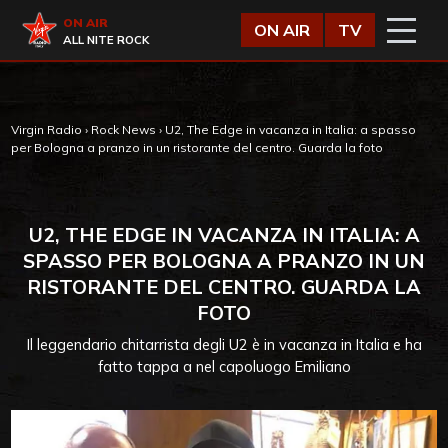
Vai al contenuto
Virgin Radio
ON AIR
ON AIR
TV
ALL NITE ROCK
Virgin Radio
›
Rock News
›
U2, The Edge in vacanza in Italia: a spasso
per Bologna a pranzo in un ristorante del centro. Guarda la foto
U2, THE EDGE IN VACANZA IN ITALIA: A
SPASSO PER BOLOGNA A PRANZO IN UN
RISTORANTE DEL CENTRO. GUARDA LA
FOTO
Il leggendario chitarrista degli U2 è in vacanza in Italia e ha
fatto tappa a nel capoluogo Emiliano