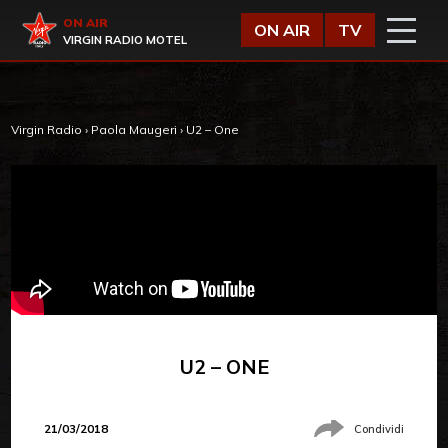
Vai al contenuto
Virgin Radio
ON AIR
ON AIR
TV
VIRGIN RADIO MOTEL
Virgin Radio
›
Paola Maugeri
›
U2 – One
U2 – ONE
21/03/2018
Condividi