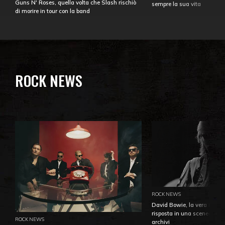
Guns N' Roses, quella volta che Slash rischiò
sempre la sua vita
di morire in tour con la band
ROCK NEWS
ROCK NEWS
David Bowie, la vera identi
risposta in una sceneggiatu
ROCK NEWS
archivi