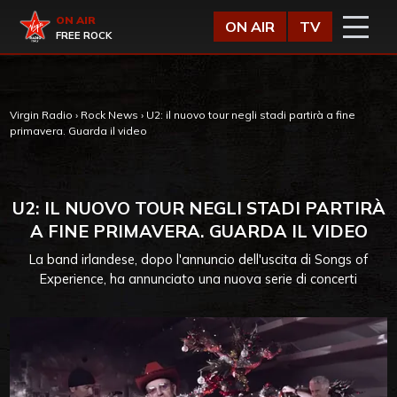
Vai al contenuto
Virgin Radio
ON AIR
ON AIR
TV
FREE ROCK
Virgin Radio
›
Rock News
›
U2: il nuovo tour negli stadi partirà a fine
primavera. Guarda il video
U2: IL NUOVO TOUR NEGLI STADI PARTIRÀ
A FINE PRIMAVERA. GUARDA IL VIDEO
La band irlandese, dopo l'annuncio dell'uscita di Songs of
Experience, ha annunciato una nuova serie di concerti