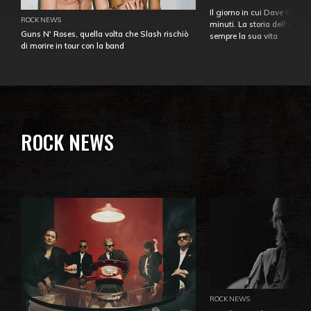
Il giorno in cui Dave Gahan
ROCK NEWS
minuti. La storia dell'over
Guns N' Roses, quella volta che Slash rischiò
sempre la sua vita
di morire in tour con la band
ROCK NEWS
ROCK NEWS