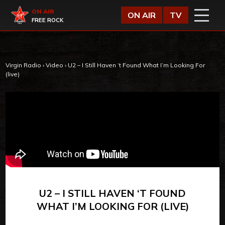
Vai al contenuto
Virgin Radio
ON AIR
ON AIR
TV
FREE ROCK
Virgin Radio
›
Video
›
U2 – I Still Haven ‘t Found What I’m Looking For
(live)
U2 – I STILL HAVEN ‘T FOUND
WHAT I’M LOOKING FOR (LIVE)